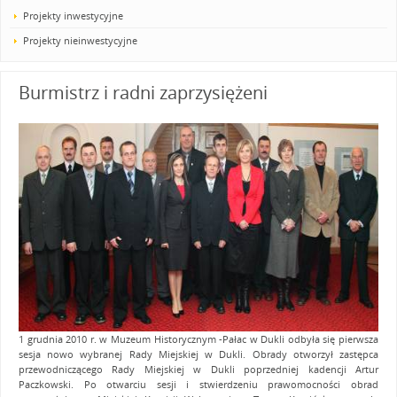
Projekty inwestycyjne
Projekty nieinwestycyjne
Burmistrz i radni zaprzysiężeni
1 grudnia 2010 r. w Muzeum Historycznym -Pałac w Dukli odbyła się pierwsza
sesja nowo wybranej Rady Miejskiej w Dukli. Obrady otworzył zastępca
przewodniczącego Rady Miejskiej w Dukli poprzedniej kadencji Artur
Paczkowski. Po otwarciu sesji i stwierdzeniu prawomocności obrad