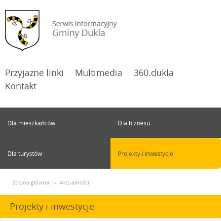
Przyjazne linki
Multimedia
360.dukla
Kontakt
Dla mieszkańców
Dla biznesu
Dla turystów
Projekty i inwestycje
Strona główna
»
Aktualności
Projekty i inwestycje