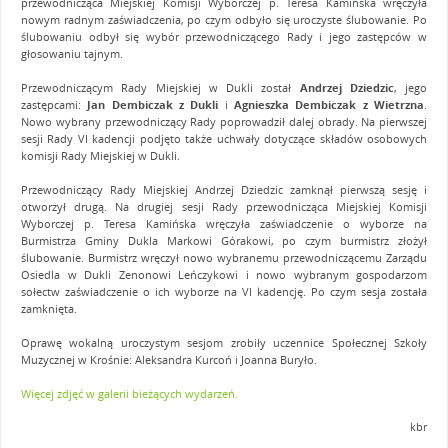
przewodnicząca Miejskiej Komisji Wyborczej p. Teresa Kamińska wręczyła
nowym radnym zaświadczenia, po czym odbyło się uroczyste ślubowanie. Po
ślubowaniu odbył się wybór przewodniczącego Rady i jego zastępców w
głosowaniu tajnym.
Przewodniczącym Rady Miejskiej w Dukli został
Andrzej Dziedzic
, jego
zastępcami:
Jan Dembiczak z Dukli
i
Agnieszka Dembiczak z Wietrzna
.
Nowo wybrany przewodniczący Rady poprowadził dalej obrady. Na pierwszej
sesji Rady VI kadencji podjęto także uchwały dotyczące składów osobowych
komisji Rady Miejskiej w Dukli.
Przewodniczący Rady Miejskiej Andrzej Dziedzic zamknął pierwszą sesję i
otworzył drugą. Na drugiej sesji Rady przewodnicząca Miejskiej Komisji
Wyborczej p. Teresa Kamińska wręczyła zaświadczenie o wyborze na
Burmistrza Gminy Dukla Markowi Górakowi, po czym burmistrz złożył
ślubowanie. Burmistrz wręczył nowo wybranemu przewodniczącemu Zarządu
Osiedla w Dukli Zenonowi Leńczykowi i nowo wybranym gospodarzom
sołectw zaświadczenie o ich wyborze na VI kadencję. Po czym sesja została
zamknięta.
Oprawę wokalną uroczystym sesjom zrobiły uczennice Społecznej Szkoły
Muzycznej w Krośnie: Aleksandra Kurcoń i Joanna Buryło.
Więcej zdjęć w galerii bieżących wydarzeń.
kbr