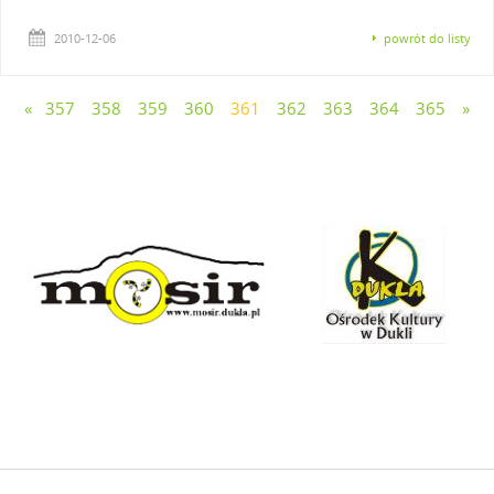
2010-12-06
powrót do listy
«
357
358
359
360
361
362
363
364
365
»