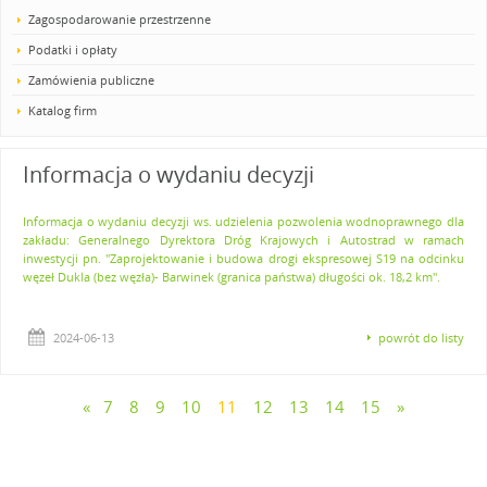
Zagospodarowanie przestrzenne
Podatki i opłaty
Zamówienia publiczne
Katalog firm
Informacja o wydaniu decyzji
Informacja o wydaniu decyzji ws. udzielenia pozwolenia wodnoprawnego dla
zakładu: Generalnego Dyrektora Dróg Krajowych i Autostrad w ramach
inwestycji pn. "Zaprojektowanie i budowa drogi ekspresowej S19 na odcinku
węzeł Dukla (bez węzła)- Barwinek (granica państwa) długości ok. 18,2 km".
2024-06-13
powrót do listy
«
7
8
9
10
11
12
13
14
15
»