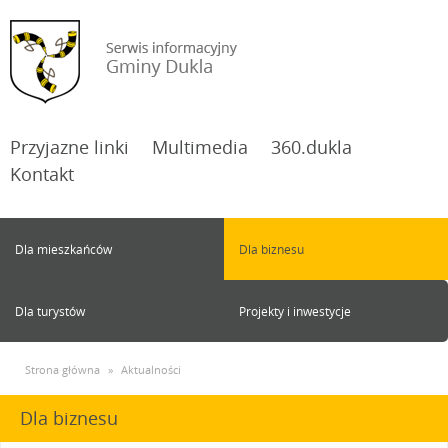
Przyjazne linki
Multimedia
360.dukla
Kontakt
Dla mieszkańców
Dla biznesu
Dla turystów
Projekty i inwestycje
Strona główna
»
Aktualności
Dla biznesu