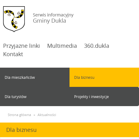
Przyjazne linki
Multimedia
360.dukla
Kontakt
Dla mieszkańców
Dla biznesu
Dla turystów
Projekty i inwestycje
Strona główna
»
Aktualności
Dla biznesu