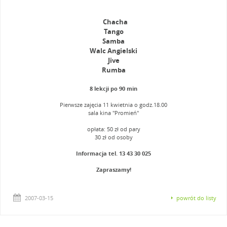
Chacha
Tango
Samba
Walc Angielski
Jive
Rumba
8 lekcji po 90 min
Pierwsze zajęcia 11 kwietnia o godz.18.00
sala kina "Promień"
opłata: 50 zł od pary
30 zł od osoby
Informacja tel. 13 43 30 025
Zapraszamy!
2007-03-15
powrót do listy