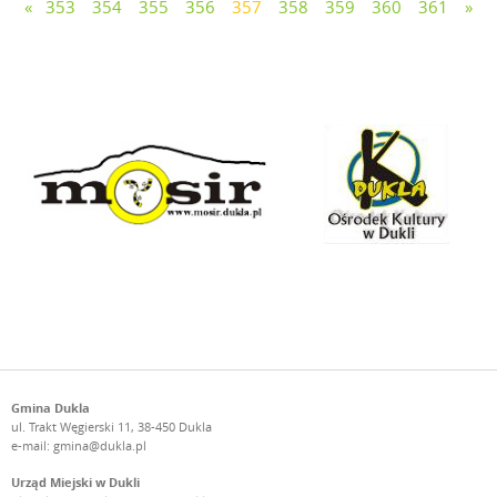
«
353
354
355
356
357
358
359
360
361
»
Gmina Dukla
ul. Trakt Węgierski 11, 38-450 Dukla
e-mail:
gmina@dukla.pl
Urząd Miejski w Dukli