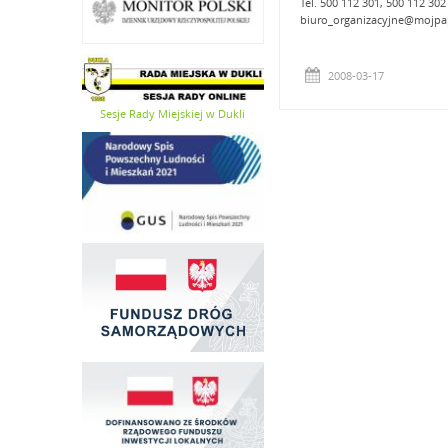
Tel. 500 112 301, 500 112 302
biuro_organizacyjne@mojpap
2008-03-17
Sesje Rady Miejskiej w Dukli