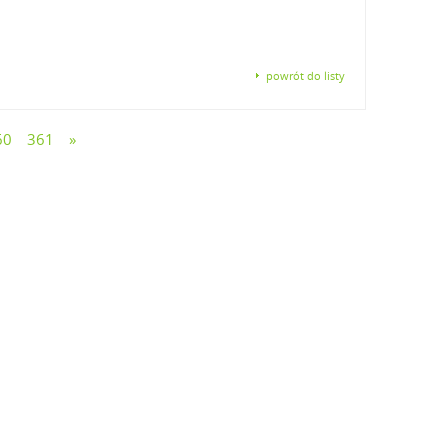
powrót do listy
60
361
»