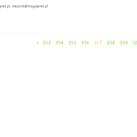
iez.pl, rzecznik@mojpapiez.pl
«
353
354
355
356
357
358
359
3