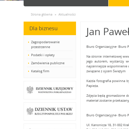
Strona główna
»
Aktualności
Dla biznesu
Jan Paweł
Zagospodarowanie
Biuro Organizacyjne- Biuro 
przestrzenne
Podatki i opłaty
Na stronie internetowej www
jego autorem, wystarczy we
Zamówienia publiczne
najcenniejsze wspomnienie o 
Katalog firm
związane z ojcem Świętym
Każda fotografia powinna b
Papieża.
Zdjęcia będą gromadzone do 
materiał zostanie przekazany 
Biuro Organizacyjne- Biuro P
Ul. Kanonicza 18, 31-002 Kr