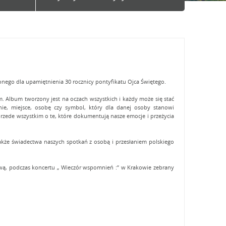
onego dla upamiętnienia 30 rocznicy pontyfikatu Ojca Świętego.
. Album tworzony jest na oczach wszystkich i każdy może się stać
enie, miejsce, osobę czy symbol, który dla danej osoby stanowi
 przede wszystkim o te, które dokumentują nasze emocje i przeżycia
akże świadectwa naszych spotkań z osobą i przesłaniem polskiego
rową, podczas koncertu „ Wieczór wspomnień :” w Krakowie zebrany