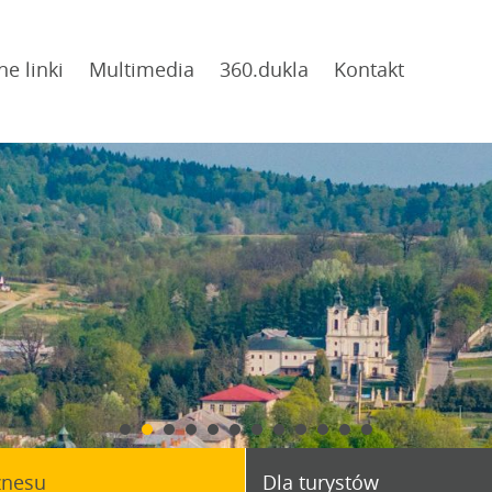
ne linki
Multimedia
360.dukla
Kontakt
znesu
Dla turystów