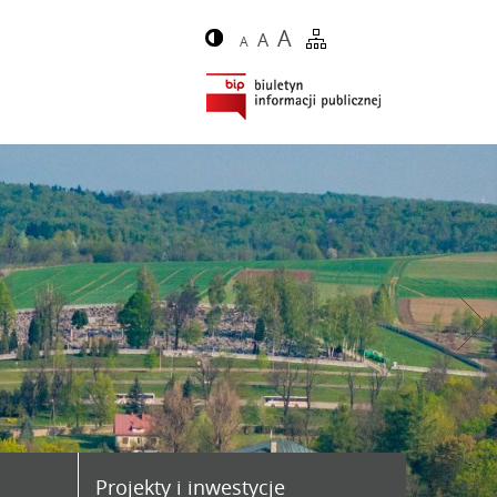
A
A
A
Projekty i inwestycje