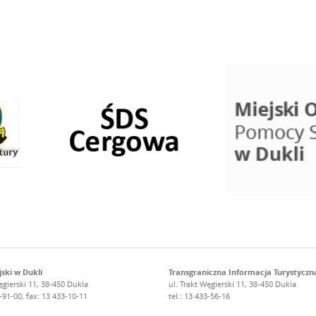
ski w Dukli
Transgraniczna Informacja Turystyczn
ęgierski 11, 38-450 Dukla
ul. Trakt Węgierski 11, 38-450 Dukla
2-91-00, fax: 13 433-10-11
tel.: 13 433-56-16