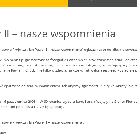
 II – nasze wspomnienia
Prasowe Projektu „ Jan Paweł II – nasze wspomnienia” ogłasza nabór do albumu stworz
. mojpapiez.pl gromadzone są fotografie i wspomnienia związane z polskim Papieżem
jść na stronę, zarejestrować się i umieścić własną fotografię utrwalającą wydarz
Janie Pawle II. Chodzi nie tylko o zdjęcia, na których utrwalona jest Jego Postać, ale
yć opatrzona opisem- wspomnieniem, tak abyśmy zgromadzili nie tylko obrazy, ale t
16 października 2008 r. W 30 rocznicę wyboru kard. Karola Wojtyły na Stolicę Piot
Centrum Jana Pawła II „ Nie lękajcie się „
rasowe Projektu „ Jan Paweł II – nasze wspomnienia „
aków