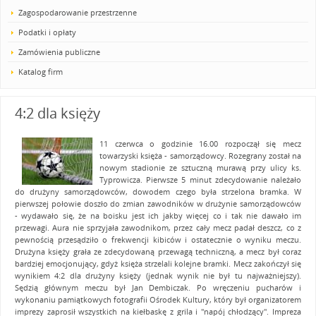
Zagospodarowanie przestrzenne
Podatki i opłaty
Zamówienia publiczne
Katalog firm
4:2 dla księży
11 czerwca o godzinie 16.00 rozpoczął się mecz
towarzyski księża - samorządowcy. Rozegrany został na
nowym stadionie ze sztuczną murawą przy ulicy ks.
Typrowicza. Pierwsze 5 minut zdecydowanie należało
do drużyny samorządowców, dowodem czego była strzelona bramka. W
pierwszej połowie doszło do zmian zawodników w drużynie samorządowców
- wydawało się, że na boisku jest ich jakby więcej co i tak nie dawało im
przewagi. Aura nie sprzyjała zawodnikom, przez cały mecz padał deszcz, co z
pewnością przesądziło o frekwencji kibiców i ostatecznie o wyniku meczu.
Drużyna księży grała ze zdecydowaną przewagą techniczną, a mecz był coraz
bardziej emocjonujący, gdyż księża strzelali kolejne bramki. Mecz zakończył się
wynikiem 4:2 dla drużyny księży (jednak wynik nie był tu najważniejszy).
Sędzią głównym meczu był Jan Dembiczak. Po wręczeniu pucharów i
wykonaniu pamiątkowych fotografii Ośrodek Kultury, który był organizatorem
imprezy zaprosił wszystkich na kiełbaskę z grila i "napój chłodzący". Impreza