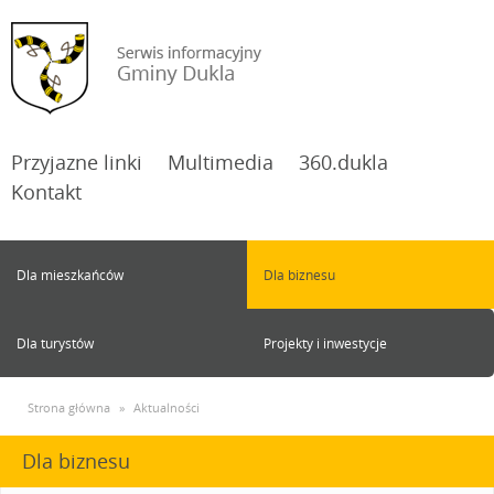
Przyjazne linki
Multimedia
360.dukla
Kontakt
Dla mieszkańców
Dla biznesu
Dla turystów
Projekty i inwestycje
Strona główna
»
Aktualności
Dla biznesu