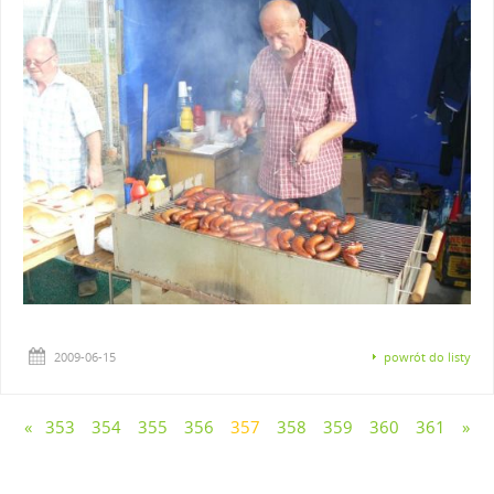
2009-06-15
powrót do listy
«
353
354
355
356
357
358
359
360
361
»