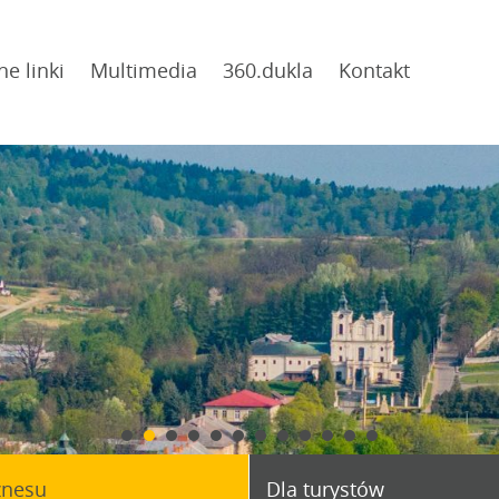
ne linki
Multimedia
360.dukla
Kontakt
znesu
Dla turystów