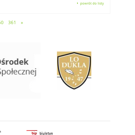
powrót do listy
60
361
»
a