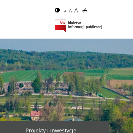
A
A
A
Projekty i inwestycje