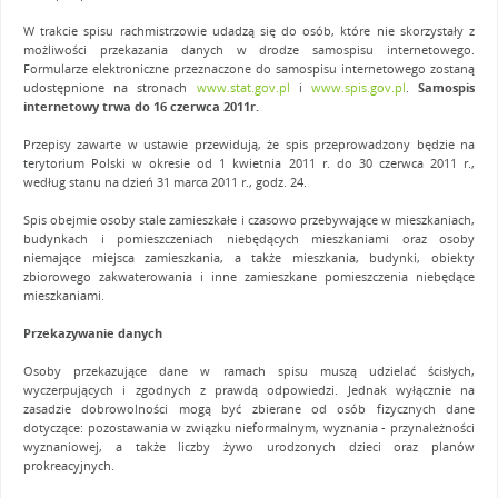
W trakcie spisu rachmistrzowie udadzą się do osób, które nie skorzystały z
możliwości przekazania danych w drodze samospisu internetowego.
Formularze elektroniczne przeznaczone do samospisu internetowego zostaną
udostępnione na stronach
www.stat.gov.pl
i
www.spis.gov.pl
.
Samospis
internetowy trwa do 16 czerwca 2011r.
Przepisy zawarte w ustawie przewidują, że spis przeprowadzony będzie na
terytorium Polski w okresie od 1 kwietnia 2011 r. do 30 czerwca 2011 r.,
według stanu na dzień 31 marca 2011 r., godz. 24.
Spis obejmie osoby stale zamieszkałe i czasowo przebywające w mieszkaniach,
budynkach i pomieszczeniach niebędących mieszkaniami oraz osoby
niemające miejsca zamieszkania, a także mieszkania, budynki, obiekty
zbiorowego zakwaterowania i inne zamieszkane pomieszczenia niebędące
mieszkaniami.
Przekazywanie danych
Osoby przekazujące dane w ramach spisu muszą udzielać ścisłych,
wyczerpujących i zgodnych z prawdą odpowiedzi. Jednak wyłącznie na
zasadzie dobrowolności mogą być zbierane od osób fizycznych dane
dotyczące: pozostawania w związku nieformalnym, wyznania - przynależności
wyznaniowej, a także liczby żywo urodzonych dzieci oraz planów
prokreacyjnych.