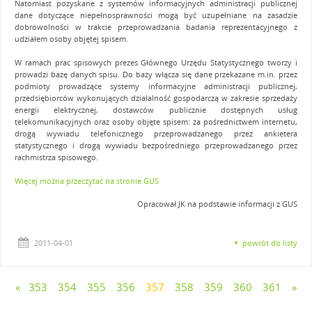
Natomiast pozyskane z systemów informacyjnych administracji publicznej
dane dotyczące niepełnosprawności mogą być uzupełniane na zasadzie
dobrowolności w trakcie przeprowadzania badania reprezentacyjnego z
udziałem osoby objętej spisem.
W ramach prac spisowych prezes Głównego Urzędu Statystycznego tworzy i
prowadzi bazę danych spisu. Do bazy włącza się dane przekazane m.in. przez
podmioty prowadzące systemy informacyjne administracji publicznej,
przedsiębiorców wykonujących działalność gospodarczą w zakresie sprzedaży
energii elektrycznej, dostawców publicznie dostępnych usług
telekomunikacyjnych oraz osoby objęte spisem: za pośrednictwem internetu,
drogą wywiadu telefonicznego przeprowadzanego przez ankietera
statystycznego i drogą wywiadu bezpośredniego przeprowadzanego przez
rachmistrza spisowego.
Więcej można przeczytać na stronie GUS
Opracował JK na podstawie informacji z GUS
2011-04-01
powrót do listy
«
353
354
355
356
357
358
359
360
361
»