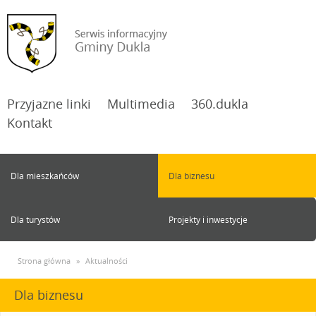
Przyjazne linki
Multimedia
360.dukla
Kontakt
Dla mieszkańców
Dla biznesu
Dla turystów
Projekty i inwestycje
Strona główna
»
Aktualności
Dla biznesu