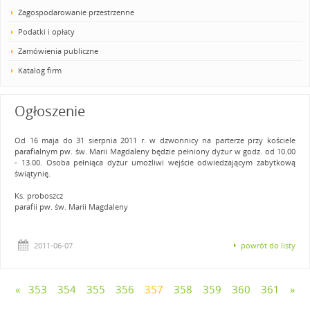
Zagospodarowanie przestrzenne
Podatki i opłaty
Zamówienia publiczne
Katalog firm
Ogłoszenie
Od 16 maja do 31 sierpnia 2011 r. w dzwonnicy na parterze przy kościele
parafialnym pw. św. Marii Magdaleny będzie pełniony dyżur w godz. od 10.00
- 13.00. Osoba pełniąca dyżur umożliwi wejście odwiedzającym zabytkową
świątynię.
Ks. proboszcz
parafii pw. św. Marii Magdaleny
2011-06-07
powrót do listy
«
353
354
355
356
357
358
359
360
361
»