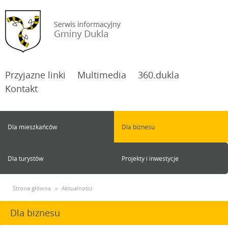
Przyjazne linki
Multimedia
360.dukla
Kontakt
Dla mieszkańców
Dla biznesu
Dla turystów
Projekty i inwestycje
Strona główna
»
Aktualności
Dla biznesu